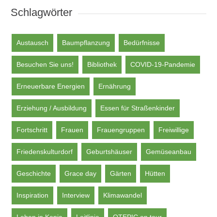
Schlagwörter
Austausch
Baumpflanzung
Bedürfnisse
Besuchen Sie uns!
Bibliothek
COVID-19-Pandemie
Erneuerbare Energien
Ernährung
Erziehung / Ausbildung
Essen für Straßenkinder
Fortschritt
Frauen
Frauengruppen
Freiwillige
Friedenskulturdorf
Geburtshäuser
Gemüseanbau
Geschichte
Grace day
Gärten
Hütten
Inspiration
Interview
Klimawandel