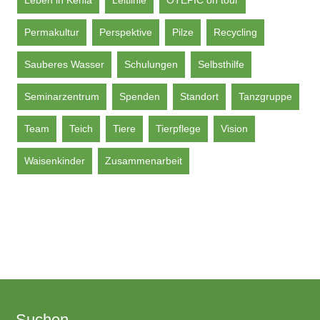
Leben in Kenia
Leitlinie
OTEPIC on tour
Permakultur
Perspektive
Pilze
Recycling
Sauberes Wasser
Schulungen
Selbsthilfe
Seminarzentrum
Spenden
Standort
Tanzgruppe
Team
Teich
Tiere
Tierpflege
Vision
Waisenkinder
Zusammenarbeit
Suchen