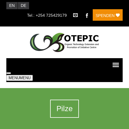
EN
DE
Tel.: +254 725429179
SPENDEN
MENU
MENU
Pilze