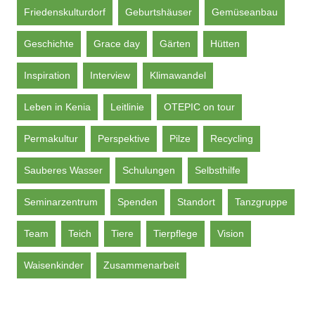
Friedenskulturdorf
Geburtshäuser
Gemüseanbau
Geschichte
Grace day
Gärten
Hütten
Inspiration
Interview
Klimawandel
Leben in Kenia
Leitlinie
OTEPIC on tour
Permakultur
Perspektive
Pilze
Recycling
Sauberes Wasser
Schulungen
Selbsthilfe
Seminarzentrum
Spenden
Standort
Tanzgruppe
Team
Teich
Tiere
Tierpflege
Vision
Waisenkinder
Zusammenarbeit