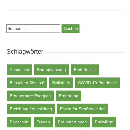
Suchen:
Schlagwörter
Austausch
Baumpflanzung
Bedürfnisse
Besuchen Sie uns!
Bibliothek
COVID-19-Pandemie
Erneuerbare Energien
Ernährung
Erziehung / Ausbildung
Essen für Straßenkinder
Fortschritt
Frauen
Frauengruppen
Freiwillige