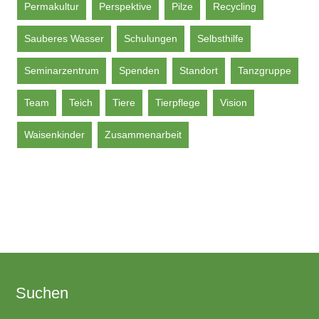
Permakultur
Perspektive
Pilze
Recycling
Sauberes Wasser
Schulungen
Selbsthilfe
Seminarzentrum
Spenden
Standort
Tanzgruppe
Team
Teich
Tiere
Tierpflege
Vision
Waisenkinder
Zusammenarbeit
Suchen