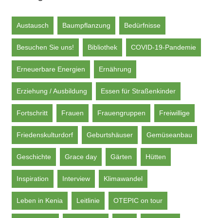
Austausch
Baumpflanzung
Bedürfnisse
Besuchen Sie uns!
Bibliothek
COVID-19-Pandemie
Erneuerbare Energien
Ernährung
Erziehung / Ausbildung
Essen für Straßenkinder
Fortschritt
Frauen
Frauengruppen
Freiwillige
Friedenskulturdorf
Geburtshäuser
Gemüseanbau
Geschichte
Grace day
Gärten
Hütten
Inspiration
Interview
Klimawandel
Leben in Kenia
Leitlinie
OTEPIC on tour