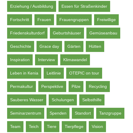
Erziehung / Ausbildung
Essen für Straßenkinder
Fortschritt
Frauen
Frauengruppen
Freiwillige
Friedenskulturdorf
Geburtshäuser
Gemüseanbau
Geschichte
Grace day
Gärten
Hütten
Inspiration
Interview
Klimawandel
Leben in Kenia
Leitlinie
OTEPIC on tour
Permakultur
Perspektive
Pilze
Recycling
Sauberes Wasser
Schulungen
Selbsthilfe
Seminarzentrum
Spenden
Standort
Tanzgruppe
Team
Teich
Tiere
Tierpflege
Vision