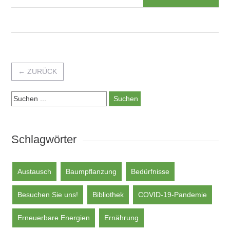
←
ZURÜCK
Suchen:
Schlagwörter
Austausch
Baumpflanzung
Bedürfnisse
Besuchen Sie uns!
Bibliothek
COVID-19-Pandemie
Erneuerbare Energien
Ernährung